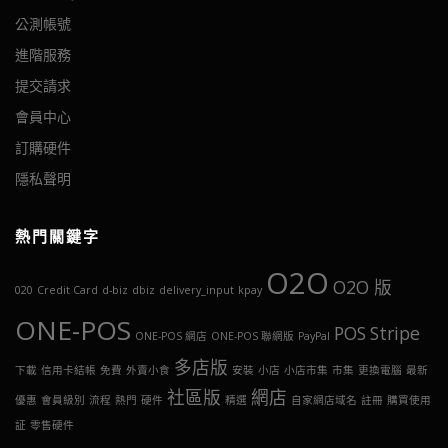
公測帳號
進階服務
提交請求
會員中心
訂購硬件
隱私聲明
熱門關鍵字
O2O
O2O 版
020
Credit Card
d-biz
dbiz
delivery_input
kpay
ONE-POS
POS
Stripe
ONE-POS 網店
ONE-POS 聯網版
PayPal
多店版
下載
信用卡結帳
免費
外賣小食
安裝
小店
小店市集
市集
更換電腦
最新
社區版
網店
優惠
會員級別
流程
熱門
硬件
精選
自家網店域名
註冊
購買使用
証
零售硬件