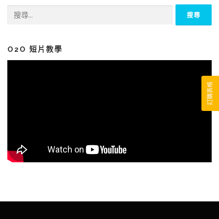
搜
尋
關
鍵
字:
O2O 短片教學
訂購表格