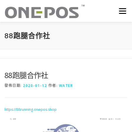
跳
至
選單
主
要
內
容
所有產品．下載
價目表
OP+ 聯網版會員中心
88跑腿合作社
技術支援
客戶感謝語
最新消息
聯絡我們
88跑腿合作社
發佈日期:
2020-01-12
作者:
WATER
https://88running.onepos.shop