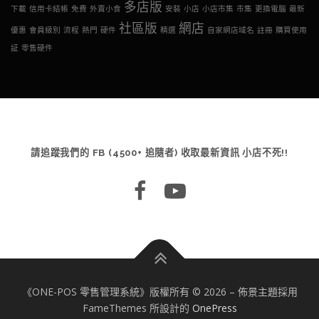
多店版
下載
信用卡結帳
免費
外賣小食
安裝
小店
小店市集
市集
更換電腦
最新
社區版
網店
優惠
會員級別
流程
熱門
硬件
精選
自家網店域名
註冊
購買使用
証
零售硬件
請追蹤我們的 FB (4500+ 追隨者) 收取最新資訊 小店不死!!
《ONE-POS 零售管理系統》版權所有 © 2026
–
佈景主題採用
FameThemes 所設計的
OnePress