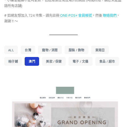
* 小編會繼續不定時更新，包括港澳台灣及海外的網店 (時間所限，請恕未能盡
錄所有店舖)
# 如網友想加入 724 市集 – 請先註冊
ONE-POS+ 會員帳號
，然後
聯絡我們
，
謝謝 !! ～
ALL
台灣
寵物 / 消閒
服裝 / 飾物
東南亞
格仔鋪
澳門
美妝 / 保健
電子 / 文儀
食品 / 超市