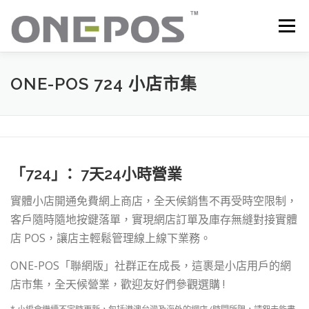
跳
至
選單
主
要
內
容
所有產品．下載
價目表
OP+ 聯網版會員中心
ONE-POS 724 小店市集
技術支援
客戶感謝語
最新消息
聯絡我們
「724｣ ： 7天24小時營業
實體小店開通免費網上商店，全天候銷售不再受時空限制，
客戶隨時隨地按鍵落單，實現網店訂單及庫存無縫對接實體
店 POS，讓店主輕鬆管理線上線下業務。
ONE-POS「聯網版」社群正在成長，這裹是小店用戶的網
店市集，全天候營業，歡迎友好們參觀選購 !