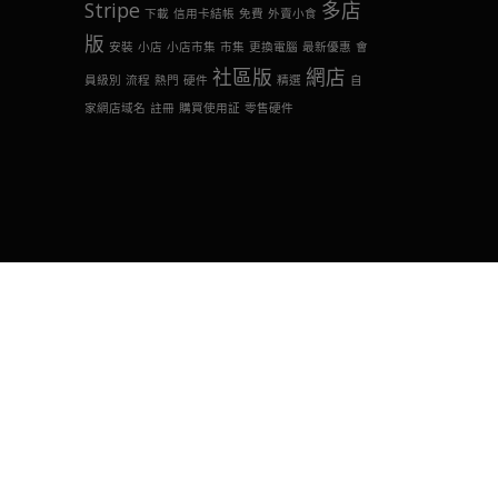
Stripe
多店
下載
信用卡結帳
免費
外賣小食
版
安裝
小店
小店市集
市集
更換電腦
最新優惠
會
社區版
網店
員級別
流程
熱門
硬件
精選
自
家網店域名
註冊
購買使用証
零售硬件