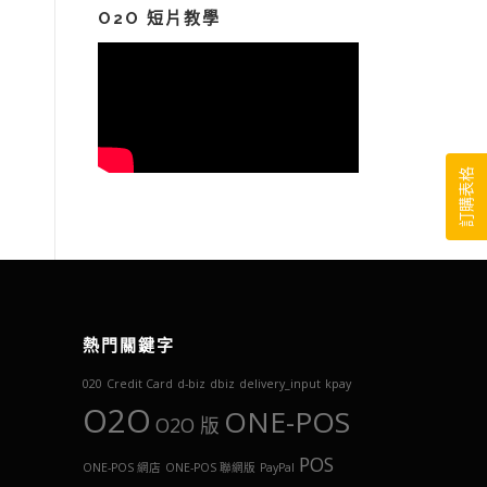
鍵
O2O 短片教學
字:
訂購表格
熱門關鍵字
020
Credit Card
d-biz
dbiz
delivery_input
kpay
O2O
ONE-POS
O2O 版
POS
ONE-POS 網店
ONE-POS 聯網版
PayPal