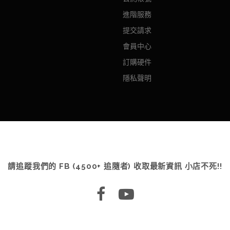
進階服務
提交請求
會員中心
訂購硬件
隱私聲明
請追蹤我們的 FB (4500+ 追隨者) 收取最新資訊 小店不死!!