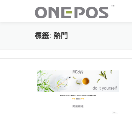
跳
至
主
要
內
標籤:
熱門
容