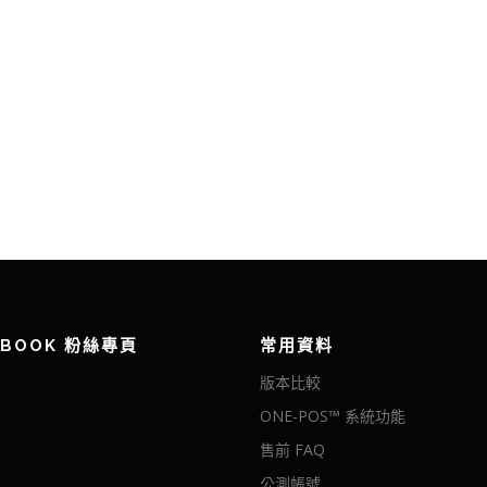
EBOOK 粉絲專頁
常用資料
版本比較
ONE-POS™ 系統功能
售前 FAQ
公測帳號