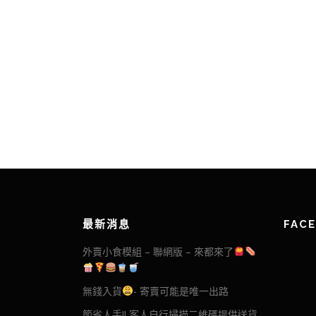
最新消息
FAC
外賣小食模組 – 聯網版 – 來都來了
無錢入貨
- 寄賣可能是唯一出路
節省人手!! 客人自行掃描二維碼提供送貨