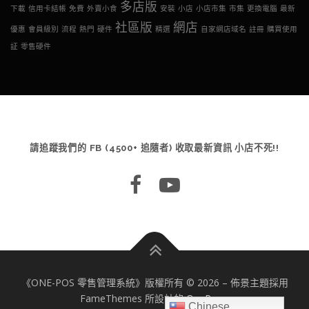
多店版
下載
信用卡結帳
免費
外賣小食
安裝
小店
小店市集
市集
更換電腦
最新
社區版
網店
優惠
會員級別
流程
熱門
硬件
精選
自家網店域名
註冊
購買使用
証
零售硬件
請追蹤我們的 FB (4500+ 追隨者) 收取最新資訊 小店不死!!
《ONE-POS 零售管理系統》版權所有 © 2026
–
佈景主題採用
FameThemes 所設計的
OnePress
Chinese