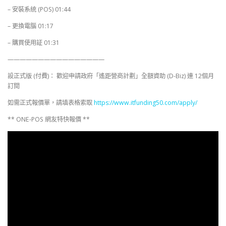
– 安裝系統 (POS) 01:44
– 更換電腦 01:17
– 購買使用証 01:31
————————————————
設正式版 (付費)： 歡迎申請政府「遙距營商計劃」全額資助 (D-Biz) 連 12個月
訂閱
如需正式報價單，請填表格索取
https://www.itfunding50.com/apply/
** ONE-POS 網友特快報價 **