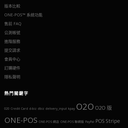
版本比較
ONE-POS™ 系統功能
售前 FAQ
公測帳號
進階服務
提交請求
會員中心
訂購硬件
隱私聲明
熱門關鍵字
O2O
O2O 版
020
Credit Card
d-biz
dbiz
delivery_input
kpay
ONE-POS
POS
Stripe
ONE-POS 網店
ONE-POS 聯網版
PayPal