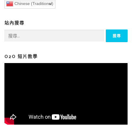
Chinese (Traditional)
站內搜尋
搜
尋
關
鍵
字:
O2O 短片教學