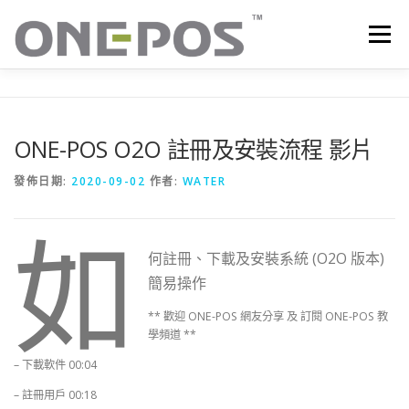
跳
至
選單
主
要
內
容
所有產品．下載
價目表
OP+ 聯網版會員中心
ONE-POS O2O 註冊及安裝流程 影片
技術支援
客戶感謝語
最新消息
聯絡我們
發佈日期:
2020-09-02
作者:
WATER
如
何註冊、下載及安裝系統 (O2O 版本)
簡易操作
** 歡迎 ONE-POS 網友分享 及 訂閱 ONE-POS 教
學頻道 **
– 下載軟件 00:04
– 註冊用戶 00:18